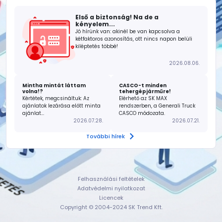
Első a biztonság! Na de a
kényelem...
Jó hírünk van: akinél be van kapcsolva a
kétfaktoros azonosítás, ott nincs napon belüli
kiléptetés többé!
2026.08.06.
Mintha mintát láttam
CASCO-t minden
volna!?
tehergépjárműre!
Kértétek, megcsináltuk: Az
Elérhető az SK MAX
ajánlatok lezárása előtt minta
rendszerben, a Generali Truck
ajánlat...
CASCO módozata.
2026.07.28.
2026.07.21.
További hírek
Felhasználási feltételek
Adatvédelmi nyilatkozat
Licencek
Copyright © 2004-2024 SK Trend Kft.